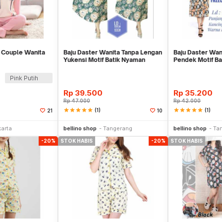
 Couple Wanita
Baju Daster Wanita Tanpa Lengan
Baju Daster Wan
Yukensi Motif Batik Nyaman
Pendek Motif Ba
Super Soft
Depan Super S
Pink Putih
Rp
39.500
Rp
35.200
Rp
47.000
Rp
42.000
star
star
star
star
star
(1)
star
star
star
star
star
(1)
21
10
Stok Habis
Stok Habis
karta
bellino shop
Tangerang
bellino shop
Ta
-20%
STOK HABIS
-20%
STOK HABIS