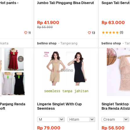
ot pants -
Jumbo Tali Pinggang Bisa Diserut
Sogan Tali Serut
ants
Fit To XXL
Midi Dress
Rp
41.900
Rp
63.000
Rp
55.000
star
star
star
star
star
(1)
11
13
Toko Libur
Beli Sekarang
Be
akarta
bellino shop
Tangerang
bellino shop
Ta
Panjang Renda
Lingerie Singlet With Cup
Singlet Tanktop
oft
Seemless
Bra Renda Allsi
Tanktop
Rp
79.000
Rp
56.500