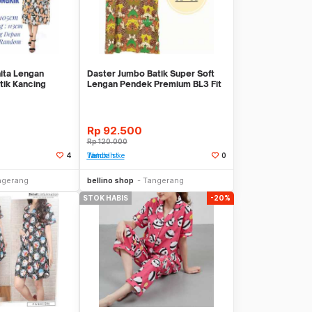
ita Lengan
Daster Jumbo Batik Super Soft
tik Kancing
Lengan Pendek Premium BL3 Fit
OFT
To XXXL
Rp
92.500
Rp
120.000
4
Tambah ke Watchlist
0
Stok Habis
Stok Habis
ngerang
bellino shop
Tangerang
STOK HABIS
-20%