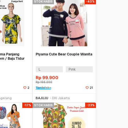
STOK HABIS
-40%
ama Panjang
Piyama Cute Bear Couple Wanita
m / Baju Tidur
L
Pink
Rp
99.900
Rp
166.000
2
Tambah ke Watchlist
21
li Sekarang
Stok Habis
ngerang
BAJUJU
DKI Jakarta
-17%
STOK HABIS
-23%