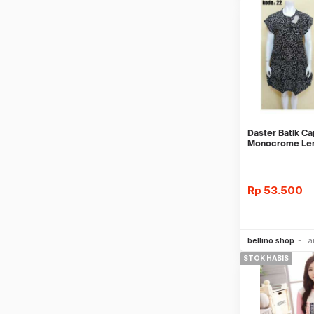
Daster Batik Ca
Monocrome Len
Homedress Mid
Rp
53.500
Be
bellino shop
Ta
STOK HABIS