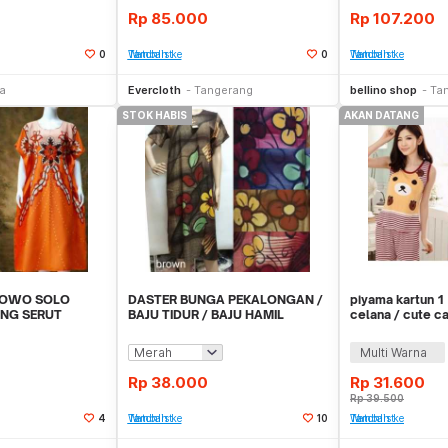
Rp
85.000
Rp
107.200
0
Tambah ke Watchlist
0
Tambah ke Watchlist
Stok Habis
Stok Habis
ta
Evercloth
Tangerang
bellino shop
Ta
STOK HABIS
AKAN DATANG
LOWO SOLO
DASTER BUNGA PEKALONGAN /
piyama kartun 1
NG SERUT
BAJU TIDUR / BAJU HAMIL
celana / cute c
pajamas CPI001
Multi Warna
Rp
38.000
Rp
31.600
Rp
39.500
4
Tambah ke Watchlist
10
Tambah ke Watchlist
Stok Habis
Stok Habis
A