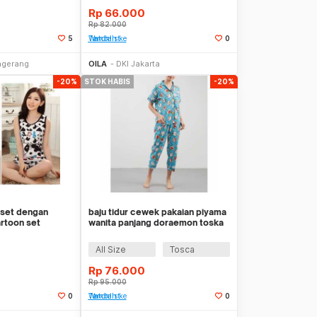
Rp
66.000
Rp
82.000
5
Tambah ke Watchlist
0
Stok Habis
Stok Habis
ngerang
OILA
DKI Jakarta
-20%
STOK HABIS
-20%
 set dengan
baju tidur cewek pakaian piyama
artoon set
wanita panjang doraemon toska
clp005
All Size
Tosca
Rp
76.000
Rp
95.000
0
Tambah ke Watchlist
0
kan Datang
Stok Habis