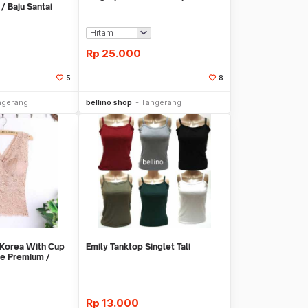
 / Baju Santai
Rp
25.000
5
8
li Sekarang
Beli Sekarang
ngerang
bellino shop
Tangerang
 Korea With Cup
Emily Tanktop Singlet Tali
ze Premium /
Rp
13.000