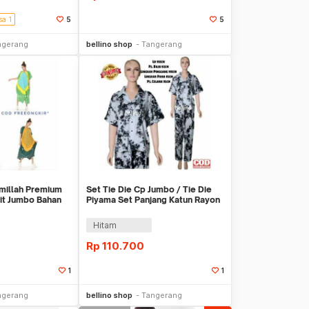
sa 1
5
5
li Sekarang
Beli Sekarang
ngerang
bellino shop
Tangerang
millah Premium
Set Tie Die Cp Jumbo / Tie Die
Fit Jumbo Bahan
Piyama Set Panjang Katun Rayon
Premium
Hitam
Rp
110.700
1
1
li Sekarang
Beli Sekarang
ngerang
bellino shop
Tangerang