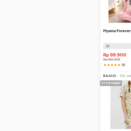
Piyama Forever
M
Rp
99.900
Rp
166.000
star
star
star
star
star
(1)
BAJUJU
DKI Ja
STOK HABIS