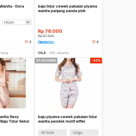
Wanita - Dora
baju tidur cewek pakaian piyama
wanita panjang panda pink
clp035
Rp
78.000
Rp
97.500
3
Tambah ke Watchlist
0
Stok Habis
Stok Habis
erang
OILA
DKI Jakarta
STOK HABIS
-20%
Wanita Sexy
baju piyama cewek pakaian tidur
Baju Tidur Seksi
wanita pendek motif eiffel
clp077
All Size
Ungu