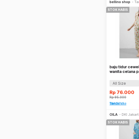
bellino shop
Ta
STOK HABIS
baju tidur cewe
wanita celana p
clp012
All Size
Rp
76.000
Rp
95.000
Tambah ke Watchlist
OILA
DKI Jakar
STOK HABIS