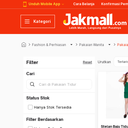
Unduh Mobile App
Cara Belanja
Konfirmasi Pe
Kategori
keyboard_arrow_right
arrow_drop_down
keyboard_arrow_right
arrow_drop_down
keyboard_arrow_right
Fashion & Perhiasan
Pakaian Wanita
Pakaia
Filter
Urutkan
Terlari
Reset
Cari
Status Stok
Hanya Stok Tersedia
Filter Berdasarkan
Stelan Baju Tid