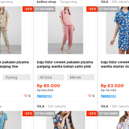
ngerang
bellino shop
Tangerang
OILA
DKI Jakart
-20%
STOK HABIS
-20%
STOK HABIS
k pakaian piyama
baju tidur cewek pakaian piyama
baju tidur cewe
anjang line
panjang wanita bahan satin pink
wanita daster d
clp008
clp059
Kuning
All Size
Merah
Rp
80.000
Rp
63.000
Rp
100.000
Rp
78.750
0
Tambah ke Watchlist
0
Tambah ke Watchlist
Stok Habis
Stok Habis
ta
OILA
DKI Jakarta
OILA
DKI Jakart
-20%
STOK HABIS
-20%
STOK HABIS