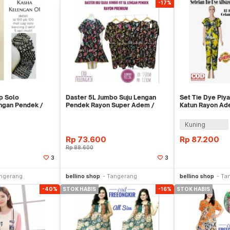
-17%
p Solo
Daster 5L Jumbo Suju Lengan
Set Tie Dye Piy
gan Pendek /
Pendek Rayon Super Adem /
Katun Rayon Ade
i Dress
Baju Tidur Ibu
Tie Dye Wanit
Kuning
Rp
73.600
Rp
87.200
Rp
88.600
3
3
li Sekarang
Beli Sekarang
Be
ngerang
bellino shop
Tangerang
bellino shop
Ta
-40%
STOK HABIS
-16%
STOK HABIS