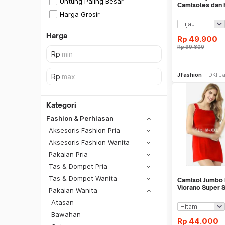
Untung Paling Besar
Camisoles dan H
Jfashion Sexy P
Harga Grosir
Harga
Rp
49.900
Rp
99.800
Jfashion
DKI J
Kategori
Fashion & Perhiasan
Aksesoris Fashion Pria
Aksesoris Fashion Wanita
Pakaian Pria
Tas & Dompet Pria
Hitam
Tas & Dompet Wanita
Camisol Jumbo 
Putih
Viorano Super S
Pakaian Wanita
Gray
Atasan
SiCepat REG
Bawahan
Silver
SiCepat BEST
Rp
44.000