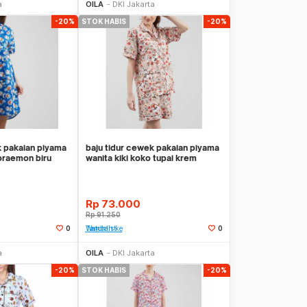
a
OILA
DKI Jakarta
-20%
STOK HABIS
-20%
k pakaian piyama
baju tidur cewek pakaian piyama
oraemon biru
wanita kiki koko tupai krem
clp044
Rp
73.000
Rp
91.250
0
Tambah ke Watchlist
0
Stok Habis
Stok Habis
a
OILA
DKI Jakarta
-20%
STOK HABIS
-20%