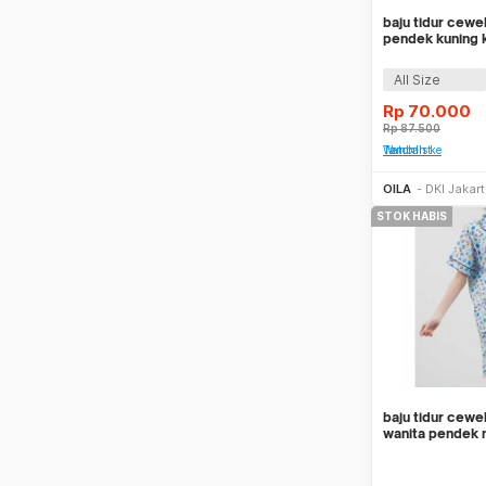
baju tidur cewe
pendek kuning k
clp006
All Size
Rp
70.000
Rp
87.500
Tambah ke Watchlist
OILA
DKI Jakar
STOK HABIS
baju tidur cewe
wanita pendek m
clp034