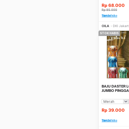
Rp
68.000
Rp
85.000
Tambah ke Watchlist
OILA
DKI Jakar
STOK HABIS
BAJU DASTER 
JUMBO PINGGA
Rp
39.000
Tambah ke Watchlist