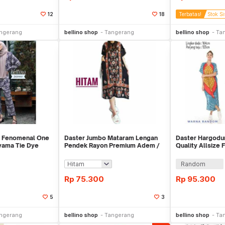
12
18
Terbatas!
Stok Si
li Sekarang
Beli Sekarang
Be
ngerang
bellino shop
Tangerang
bellino shop
Ta
e Fenomenal One
Daster Jumbo Mataram Lengan
Daster Hargodu
yama Tie Dye
Pendek Rayon Premium Adem /
Quality Allsize 
Baju Tidur
Rayon
Random
Rp
75.300
Rp
95.300
5
3
li Sekarang
Beli Sekarang
Be
ngerang
bellino shop
Tangerang
bellino shop
Ta