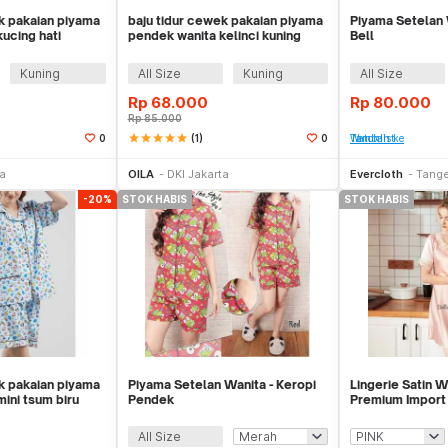
k pakaian piyama
baju tidur cewek pakaian piyama
Piyama Setelan 
ucing hati
pendek wanita kelinci kuning
Bell
clp079
Kuning
All Size
Kuning
All Size
Rp
68.000
Rp
80.000
Rp
85.000
star
star
star
star
star
(1)
0
0
Tambah ke Watchlist
Stok Habis
Stok Habis
ta
OILA
DKI Jakarta
Evercloth
Tang
-20%
STOK HABIS
STOK HABIS
k pakaian piyama
Piyama Setelan Wanita - Keropi
Lingerie Satin 
ini tsum biru
Pendek
Premium Import 
Home Dress
All Size