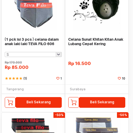
(1 pck isi 3 pcs ) celana dalam
Celana Sunat Khitan Kitan Anak
anak laki laki TEVA FILO 606
Lubang Cepat Kering
Berkualitas Celana
Rp
170.000
Rp
16.500
Rp
85.000
star
star
star
star
star
(1)
1
10
Tangerang
Surabaya
Beli Sekarang
Beli Sekarang
-50%
-50%