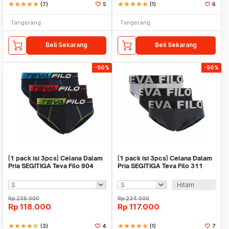
star
star
star
star
star
(7)
5
star
star
star
star
star
(1)
6
Tangerang
Tangerang
Beli Sekarang
Beli Sekarang
-50%
-50%
(1 pack isi 3pcs) Celana Dalam
(1 pack isi 3pcs) Celana Dalam
Pria SEGITIGA Teva Filo 904
Pria SEGITIGA Teva Filo 311
Hitam
Rp
236.000
Rp
234.000
Rp
118.000
Rp
117.000
star
star
star
star
star_half
(3)
4
star
star
star
star
star
(1)
7