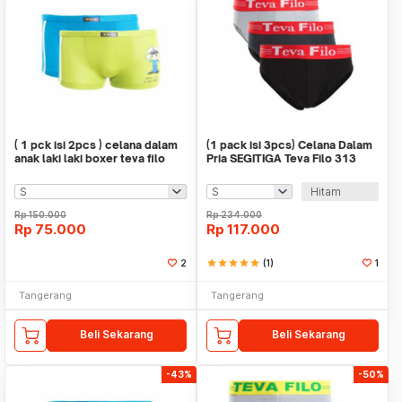
( 1 pck isi 2pcs ) celana dalam
(1 pack isi 3pcs) Celana Dalam
anak laki laki boxer teva filo
Pria SEGITIGA Teva Filo 313
609
Hitam
Rp
150.000
Rp
234.000
Rp
75.000
Rp
117.000
2
star
star
star
star
star
(1)
1
Tangerang
Tangerang
Beli Sekarang
Beli Sekarang
-43%
-50%