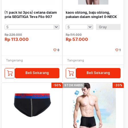
(1 pack isi 3pcs) celana dalam
kaos oblong, baju oblong,
pria SEGITIGA Teva Filo 907
pakaian dalam singlet 0-NECK
OBTF204AB TEVA
Gray
Rp
226.000
Rp
114.000
Rp
113.000
Rp
57.000
0
1
Tangerang
Tangerang
Beli Sekarang
Beli Sekarang
-50%
STOK HABIS
-20%