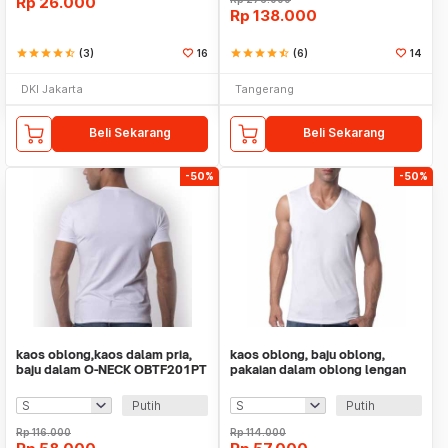
Rp
26.000
Rp
138.000
star
star
star
star
star_half
(3)
16
star
star
star
star
star_half
(6)
14
DKI Jakarta
Tangerang
Beli Sekarang
Beli Sekarang
-50%
-50%
kaos oblong,kaos dalam pria,
kaos oblong, baju oblong,
baju dalam O-NECK OBTF201PT
pakaian dalam oblong lengan
TEVA FILO
puntung V-NECK
Putih
Putih
Rp
116.000
Rp
114.000