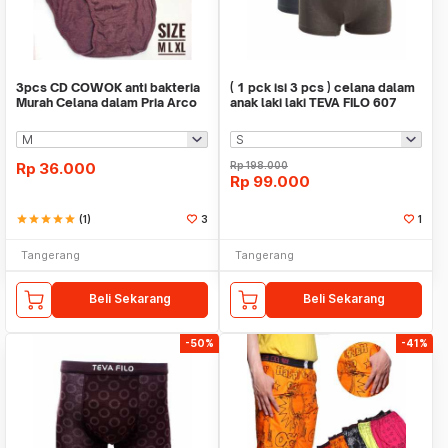
3pcs CD COWOK anti bakteria
( 1 pck isi 3 pcs ) celana dalam
Murah Celana dalam Pria Arco
anak laki laki TEVA FILO 607
Catton M L XL
Rp
36.000
Rp
198.000
Rp
99.000
star
star
star
star
star
(1)
3
1
Tangerang
Tangerang
Beli Sekarang
Beli Sekarang
-50%
-41%