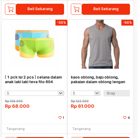
Beli Sekarang
Beli Sekarang
-50%
-50%
( 1 pck isi 2 pcs ) celana dalam
kaos oblong, baju oblong,
anak laki laki teva filo 604
pakaian dalam oblong lengan
puntung V-NECK
Gray
Rp
136.000
Rp
122.000
Rp
68.000
Rp
61.000
1
4
Tangerang
Tangerang