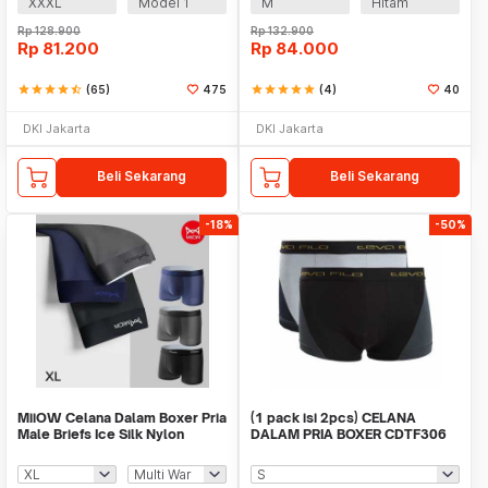
XXXL
Model 1
M
Hitam
Rp
128.900
Rp
132.900
Rp
81.200
Rp
84.000
star
star
star
star
star_half
(65)
475
star
star
star
star
star
(4)
40
DKI Jakarta
DKI Jakarta
Beli Sekarang
Beli Sekarang
-18%
-50%
MiiOW Celana Dalam Boxer Pria
(1 pack isi 2pcs) CELANA
Male Briefs Ice Silk Nylon
DALAM PRIA BOXER CDTF306
Spandex 3 PCS - M3
TEVA FILO