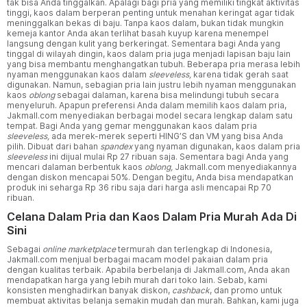
tak bisa Anda tinggalkan. Apalagi bagi pria yang memiliki tingkat aktivitas
tinggi, kaos dalam berperan penting untuk menahan keringat agar tidak
meninggalkan bekas di baju. Tanpa kaos dalam, bukan tidak mungkin
kemeja kantor Anda akan terlihat basah kuyup karena menempel
langsung dengan kulit yang berkeringat. Sementara bagi Anda yang
tinggal di wilayah dingin, kaos dalam pria juga menjadi lapisan baju lain
yang bisa membantu menghangatkan tubuh. Beberapa pria merasa lebih
nyaman menggunakan kaos dalam
sleeveless,
karena tidak gerah saat
digunakan. Namun, sebagian pria lain justru lebih nyaman menggunakan
kaos
oblong
sebagai dalaman, karena bisa melindungi tubuh secara
menyeluruh. Apapun preferensi Anda dalam memilih kaos dalam pria,
Jakmall.com menyediakan berbagai model secara lengkap dalam satu
tempat. Bagi Anda yang gemar menggunakan kaos dalam pria
sleeveless,
ada merek-merek seperti HING’S dan VM yang bisa Anda
pilih. Dibuat dari bahan
spandex
yang nyaman digunakan, kaos dalam pria
sleeveless
ini dijual mulai Rp 27 ribuan saja. Sementara bagi Anda yang
mencari dalaman berbentuk kaos
oblong,
Jakmall.com menyediakannya
dengan diskon mencapai 50%. Dengan begitu, Anda bisa mendapatkan
produk ini seharga Rp 36 ribu saja dari harga asli mencapai Rp 70
ribuan.
Celana Dalam Pria dan Kaos Dalam Pria Murah Ada Di
Sini
Sebagai
online marketplace
termurah dan terlengkap di Indonesia,
Jakmall.com menjual berbagai macam model pakaian dalam pria
dengan kualitas terbaik. Apabila berbelanja di Jakmall.com, Anda akan
mendapatkan harga yang lebih murah dari toko lain. Sebab, kami
konsisten menghadirkan banyak diskon,
cashback
, dan promo untuk
membuat aktivitas belanja semakin mudah dan murah. Bahkan, kami juga