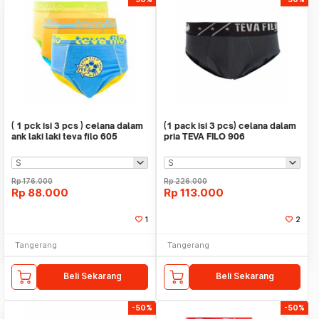
( 1 pck isi 3 pcs ) celana dalam
(1 pack isi 3 pcs) celana dalam
ank laki laki teva filo 605
pria TEVA FILO 906
Rp
176.000
Rp
226.000
Rp
88.000
Rp
113.000
1
2
Tangerang
Tangerang
Beli Sekarang
Beli Sekarang
-50%
-50%