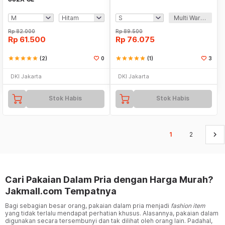
Multi Warna
Rp
82.000
Rp
89.500
Rp
61.500
Rp
76.075
star
star
star
star
star
(2)
0
star
star
star
star
star
(1)
3
DKI Jakarta
DKI Jakarta
Stok Habis
Stok Habis
keyboard_arrow_right
1
2
Cari Pakaian Dalam Pria dengan Harga Murah?
Jakmall.com Tempatnya
Bagi sebagian besar orang, pakaian dalam pria menjadi
fashion item
yang tidak terlalu mendapat perhatian khusus. Alasannya, pakaian dalam
digunakan secara tersembunyi dan tak dilihat oleh orang lain. Padahal,