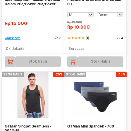
Dalam Pria/Boxer Pria/Boxer
FIT
Pria Munafie
Rp
15.000
Rp
19.900
Rp
10.900
Tambah ke Watchlist
7
star
star
star
star
star
(1)
4
DKI Jakarta
Surabaya
Stok Habis
Stok Habis
STOK HABIS
-25%
STOK HABIS
-15%
GTMan Singlet Seamless -
GTMan Mini Spandek - 708
302X-SL