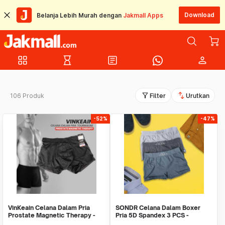
Download
Belanja Lebih Murah dengan
Jakmall Apps
grid_view
hourglass_empty
article
person
filter_alt
swap_vert
106 Produk
Filter
Urutkan
-52%
-47%
VinKeain Celana Dalam Pria
SONDR Celana Dalam Boxer
Prostate Magnetic Therapy -
Pria 5D Spandex 3 PCS -
A004
MU0020