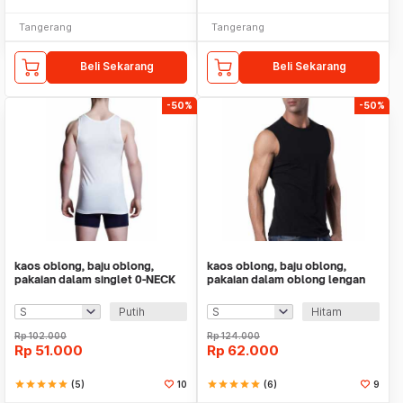
Tangerang
Tangerang
Beli Sekarang
Beli Sekarang
-50%
-50%
kaos oblong, baju oblong,
kaos oblong, baju oblong,
pakaian dalam singlet 0-NECK
pakaian dalam oblong lengan
OBTF204PT TEV
puntung 0-NECK
Putih
Hitam
Rp
102.000
Rp
124.000
Rp
51.000
Rp
62.000
star
star
star
star
star
(5)
10
star
star
star
star
star
(6)
9