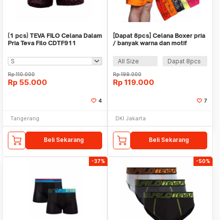
(1 pcs) TEVA FILO Celana Dalam
[Dapat 8pcs] Celana Boxer pria
Pria Teva Filo CDTF911
/ banyak warna dan motif
All Size
Dapat 8pcs
Rp
110.000
Rp
199.000
Rp
55.000
Rp
119.000
4
7
Tangerang
DKI Jakarta
Beli Sekarang
Beli Sekarang
-37%
-50%