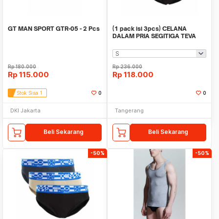
GT MAN SPORT GTR-05 - 2 Pcs
(1 pack isi 3pcs) CELANA
DALAM PRIA SEGITIGA TEVA
FILO 903
Rp
180.000
Rp
236.000
Rp
115.000
Rp
118.000
Stok Sisa 1
0
0
DKI Jakarta
Tangerang
Beli Sekarang
Beli Sekarang
-50%
-50%