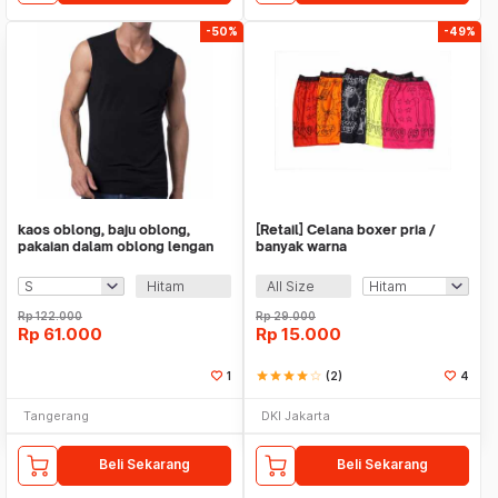
-50%
-49%
kaos oblong, baju oblong,
[Retail] Celana boxer pria /
pakaian dalam oblong lengan
banyak warna
puntung V-NECK
Hitam
All Size
Rp
122.000
Rp
29.000
Rp
61.000
Rp
15.000
1
star
star
star
star
star_border
(2)
4
Tangerang
DKI Jakarta
Beli Sekarang
Beli Sekarang