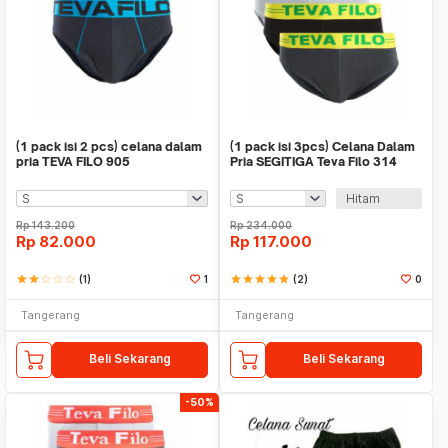
(1 pack isi 2 pcs) celana dalam
(1 pack isi 3pcs) Celana Dalam
pria TEVA FILO 905
Pria SEGITIGA Teva Filo 314
Hitam
Rp
143.200
Rp
234.000
Rp
82.000
Rp
117.000
star
star
star_border
star_border
star_border
(1)
1
star
star
star
star
star
(2)
0
Tangerang
Tangerang
Beli Sekarang
Beli Sekarang
-50%