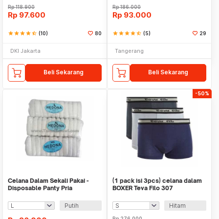
Rp
118.900
Rp
186.000
Rp
97.600
Rp
93.000
star
star
star
star
star_half
(10)
80
star
star
star
star
star_half
(5)
29
DKI Jakarta
Tangerang
Beli Sekarang
Beli Sekarang
-50%
Celana Dalam Sekali Pakai -
(1 pack isi 3pcs) celana dalam
Disposable Panty Pria
BOXER Teva Filo 307
Putih
Hitam
Rp
276.000