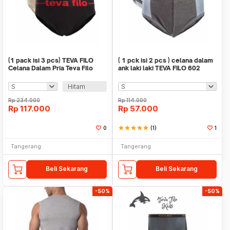
(1 pack isi 3 pcs) TEVA FILO
( 1 pck isi 2 pcs ) celana dalam
Celana Dalam Pria Teva Filo
ank laki laki TEVA FILO 602
CDTF312 - Bla
Hitam
Rp
234.000
Rp
114.000
Rp
117.000
Rp
57.000
0
star
star
star
star
star
(1)
1
Tangerang
Tangerang
Beli Sekarang
Beli Sekarang
-50%
-50%