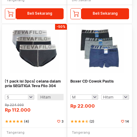
Beli Sekarang
Beli Sekarang
-50%
(1 pack isi 3pcs) celana dalam
Boxer CD Cowok Pastis
pria SEGITIGA Teva Filo 304
Hitam
Rp
224.000
Rp
22.000
Rp
112.000
star
star
star
star
star
(4)
3
star
star
star
star
star_half
(2)
14
Tangerang
Tangerang