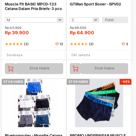
Muscle Fit BASIC MFCD-123
GTMan Sport Boxer - SPV02
Celana Dalam Pria Briefs- 3 pcs
– Multiwarna
Putih
Rp
54.900
Rp
88.000
Rp
39.900
Rp
64.900
star
star
star
star
star
(2)
12
star
star
star
star
star_half
(2)
3
Surabaya
DKI Jakarta
Stok Habis
Stok Habis
STOK HABIS
STOK HABIS
-46%
Bluekomputer - Munafie Celana
PROMO UNDERWEAR MUSCLE