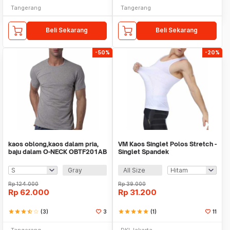
Tangerang
Tangerang
Beli Sekarang
Beli Sekarang
-50%
-20%
kaos oblong,kaos dalam pria,
VM Kaos Singlet Polos Stretch -
baju dalam O-NECK OBTF201AB
Singlet Spandek
TEVA FILO
Gray
All Size
Rp
124.000
Rp
39.000
Rp
62.000
Rp
31.200
star
star
star
star_half
star_border
(3)
3
star
star
star
star
star
(1)
11
Tangerang
DKI Jakarta