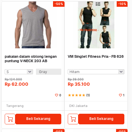
-50%
-10%
pakaian dalam oblong lengan
VM Singlet Fitness Pria - FB 626
puntung V-NECK 203 AB
Gray
Rp
124.000
Rp
39.000
Rp
62.000
Rp
35.100
0
star
star
star
star
star
(1)
1
Tangerang
DKI Jakarta
Beli Sekarang
Beli Sekarang
-50%
-50%