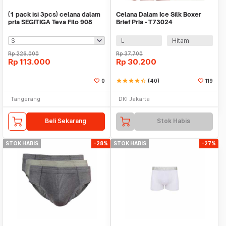
(1 pack isi 3pcs) celana dalam
Celana Dalam Ice Silk Boxer
pria SEGITIGA Teva Filo 908
Brief Pria - T73024
L
Hitam
Rp
226.000
Rp
37.700
Rp
113.000
Rp
30.200
0
star
star
star
star
star_half
(40)
119
Tangerang
DKI Jakarta
Beli Sekarang
Stok Habis
STOK HABIS
-28%
STOK HABIS
-27%