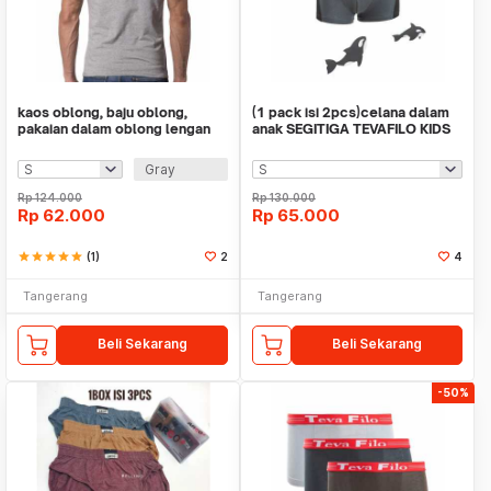
kaos oblong, baju oblong,
(1 pack isi 2pcs)celana dalam
pakaian dalam oblong lengan
anak SEGITIGA TEVAFILO KIDS
puntung 0-NECK
601
Gray
Rp
124.000
Rp
130.000
Rp
62.000
Rp
65.000
star
star
star
star
star
(1)
2
4
Tangerang
Tangerang
Beli Sekarang
Beli Sekarang
-50%