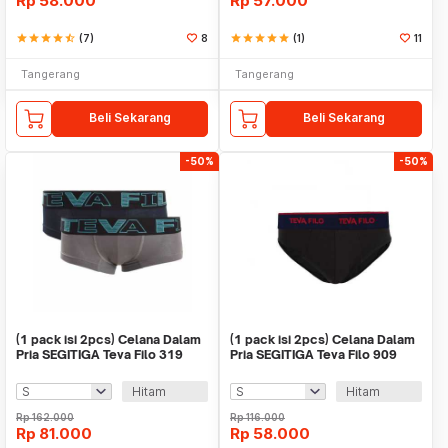
Rp
58.000
Rp
57.000
star
star
star
star
star_half
(7)
8
star
star
star
star
star
(1)
11
Tangerang
Tangerang
Beli Sekarang
Beli Sekarang
-50%
-50%
(1 pack isi 2pcs) Celana Dalam
(1 pack isi 2pcs) Celana Dalam
Pria SEGITIGA Teva Filo 319
Pria SEGITIGA Teva Filo 909
Hitam
Hitam
Rp
162.000
Rp
116.000
Rp
81.000
Rp
58.000