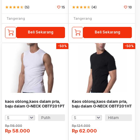
star
star
star
star
star_half
(5)
15
star
star
star
star
star_half
(4)
10
Tangerang
Tangerang
Beli Sekarang
Beli Sekarang
-50%
-50%
kaos oblong,kaos dalam pria,
Kaos oblong,kaos dalam pria,
baju dalam O-NECK OBTF201PT
baju dalam O-NECK OBTF201HT
TEVA FILO
TEVA FILO
Putih
Hitam
Rp
116.000
Rp
124.000
Rp
58.000
Rp
62.000