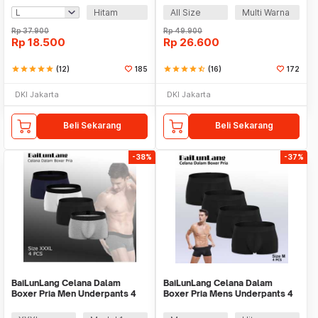
Hitam
All Size
Multi Warna
Rp
37.900
Rp
49.900
Rp
18.500
Rp
26.600
star
star
star
star
star
(12)
185
star
star
star
star
star_half
(16)
172
DKI Jakarta
DKI Jakarta
Beli Sekarang
Beli Sekarang
-38%
-37%
BaiLunLang Celana Dalam
BaiLunLang Celana Dalam
Boxer Pria Men Underpants 4
Boxer Pria Mens Underpants 4
PCS - 0808
PCS - 0809