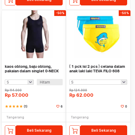
-50%
-50%
kaos oblong, baju oblong,
( 1 pck isi 2 pcs ) celana dalam
pakaian dalam singlet 0-NECK
anak laki laki TEVA FILO 608
OBTF204HT TEVA
Hitam
Rp
114.000
Rp
124.000
Rp
57.000
Rp
62.000
star
star
star
star
star
(1)
6
0
Tangerang
Tangerang
Beli Sekarang
Beli Sekarang