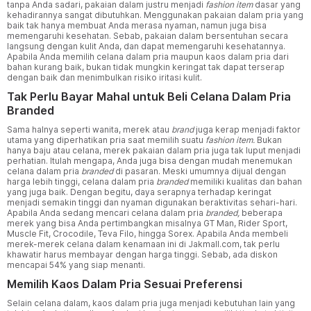
tanpa Anda sadari, pakaian dalam justru menjadi
fashion item
dasar yang
kehadirannya sangat dibutuhkan. Menggunakan pakaian dalam pria yang
baik tak hanya membuat Anda merasa nyaman, namun juga bisa
memengaruhi kesehatan. Sebab, pakaian dalam bersentuhan secara
langsung dengan kulit Anda, dan dapat memengaruhi kesehatannya.
Apabila Anda memilih celana dalam pria maupun kaos dalam pria dari
bahan kurang baik, bukan tidak mungkin keringat tak dapat terserap
dengan baik dan menimbulkan risiko iritasi kulit.
Tak Perlu Bayar Mahal untuk Beli Celana Dalam Pria
Branded
Sama halnya seperti wanita, merek atau
brand
juga kerap menjadi faktor
utama yang diperhatikan pria saat memilih suatu
fashion item.
Bukan
hanya baju atau celana, merek pakaian dalam pria juga tak luput menjadi
perhatian. Itulah mengapa, Anda juga bisa dengan mudah menemukan
celana dalam pria
branded
di pasaran. Meski umumnya dijual dengan
harga lebih tinggi, celana dalam pria
branded
memiliki kualitas dan bahan
yang juga baik. Dengan begitu, daya serapnya terhadap keringat
menjadi semakin tinggi dan nyaman digunakan beraktivitas sehari-hari.
Apabila Anda sedang mencari celana dalam pria
branded,
beberapa
merek yang bisa Anda pertimbangkan misalnya GT Man, Rider Sport,
Muscle Fit, Crocodile, Teva Filo, hingga Sorex. Apabila Anda membeli
merek-merek celana dalam kenamaan ini di Jakmall.com, tak perlu
khawatir harus membayar dengan harga tinggi. Sebab, ada diskon
mencapai 54% yang siap menanti.
Memilih Kaos Dalam Pria Sesuai Preferensi
Selain celana dalam, kaos dalam pria juga menjadi kebutuhan lain yang