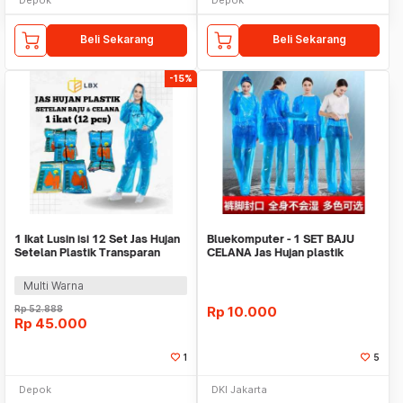
Beli Sekarang
Beli Sekarang
-15%
1 Ikat Lusin isi 12 Set Jas Hujan
Bluekomputer - 1 SET BAJU
Setelan Plastik Transparan
CELANA Jas Hujan plastik
LDPE
emergency darurat r
Multi Warna
Rp
52.888
Rp
10.000
Rp
45.000
1
5
Depok
DKI Jakarta