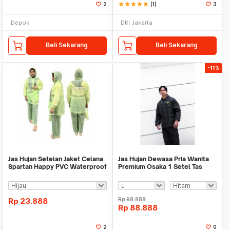
2
star
star
star
star
star
(1)
3
Depok
DKI Jakarta
Beli Sekarang
Beli Sekarang
-11%
Jas Hujan Setelan Jaket Celana
Jas Hujan Dewasa Pria Wanita
Spartan Happy PVC Waterproof
Premium Osaka 1 Setel Tas
Setelan Atasan
Rp
23.888
Rp
98.888
Rp
88.888
2
0