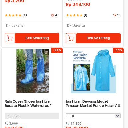
Rp
3.200
Rp
249.100
star
star
star
star
star
(2)
45
star
star
star
star
star
(1)
16
DKI Jakarta
DKI Jakarta
Beli Sekarang
Beli Sekarang
-34%
-23%
Rain Cover Shoes Jas Hujan
Jas Hujan Dewasa Model
Sepatu Plastik Waterproof
Terusan Mantel Ponco Hujan All
Pelindung Basah
Size WMO YUTY876
All Size
Rp
3.888
Rp
34.900