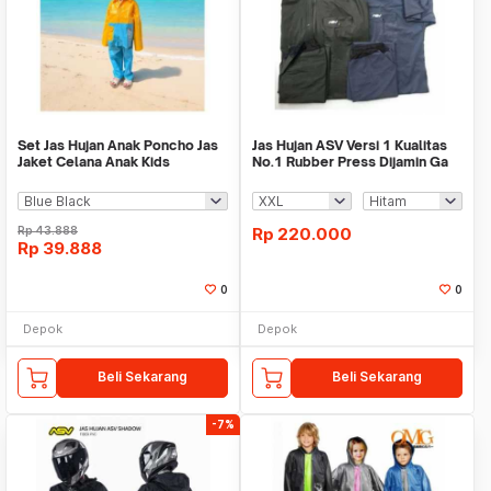
Set Jas Hujan Anak Poncho Jas
Jas Hujan ASV Versi 1 Kualitas
Jaket Celana Anak Kids
No.1 Rubber Press Dijamin Ga
Raincoat 4 5 6 7
tembus Air
Rp
43.888
Rp
220.000
Rp
39.888
0
0
Depok
Depok
Beli Sekarang
Beli Sekarang
-7%