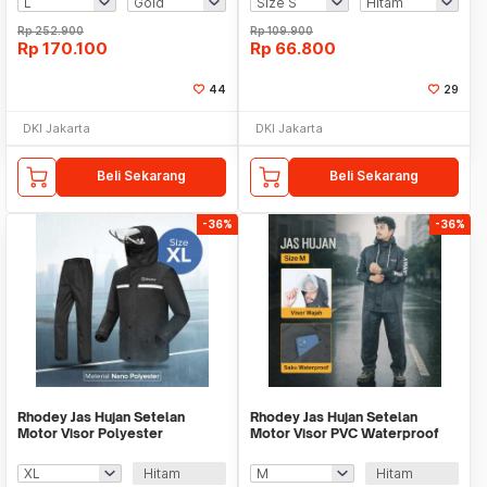
Rp
252.900
Rp
109.900
Rp
170.100
Rp
66.800
44
29
DKI Jakarta
DKI Jakarta
Beli Sekarang
Beli Sekarang
-36%
-36%
Rhodey Jas Hujan Setelan
Rhodey Jas Hujan Setelan
Motor Visor Polyester
Motor Visor PVC Waterproof
Waterproof Raincoat - ZY-75
Raincoat - ZY-74
Hitam
Hitam