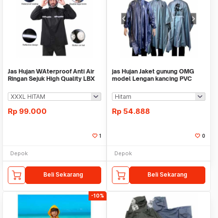
Jas Hujan WAterproof Anti Air
jas Hujan Jaket gunung OMG
Ringan Sejuk High Quality LBX
model Lengan kancing PVC
100% outdoor Water
Rp
99.000
Rp
54.888
1
0
Depok
Depok
Beli Sekarang
Beli Sekarang
-10%