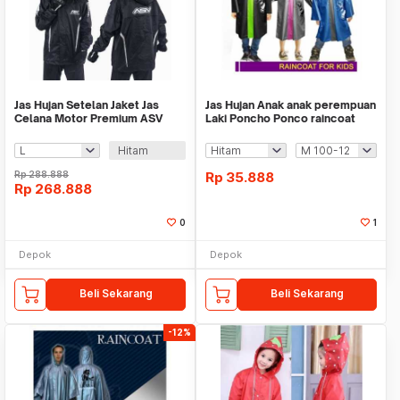
Jas Hujan Setelan Jaket Jas
Jas Hujan Anak anak perempuan
Celana Motor Premium ASV
Laki Poncho Ponco raincoat
Shadow Fiber PVC
kids OMG
Hitam
Rp
288.888
Rp
35.888
Rp
268.888
0
1
Depok
Depok
Beli Sekarang
Beli Sekarang
-12%