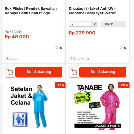
Rok Plisket Pendek Bawahan
Dhaulagiri - Jaket Anti UV -
Kebaya Batik Span Bunga
Montana Baselayer Water
Rambat
Repellent UPF 50+
Black
Rp
65.000
Rp
229.900
Rp
49.000
0
0
Bekasi
DKI Jakarta
Beli Sekarang
Beli Sekarang
-12%
-20%