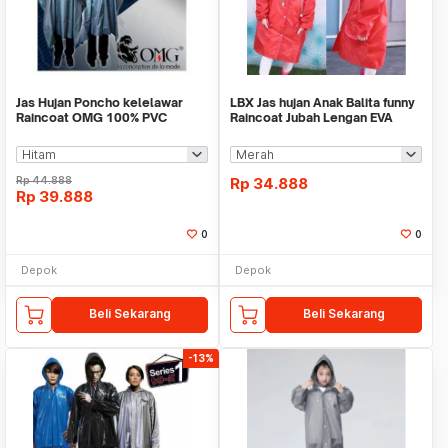
Jas Hujan Poncho kelelawar
LBX Jas hujan Anak Balita funny
Raincoat OMG 100% PVC
Raincoat Jubah Lengan EVA
Waterproof Scotlight
Rp
44.888
Rp
34.888
Rp
39.888
0
0
Depok
Depok
Beli Sekarang
Beli Sekarang
-13%