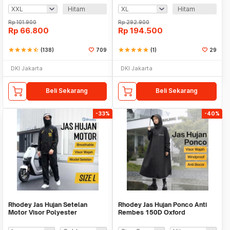
Hitam
Hitam
Rp
101.900
Rp
292.900
Rp
66.800
Rp
194.500
star
star
star
star
star_half
(138)
709
star
star
star
star
star
(1)
29
DKI Jakarta
DKI Jakarta
Beli Sekarang
Beli Sekarang
-33%
-40%
Rhodey Jas Hujan Setelan
Rhodey Jas Hujan Ponco Anti
Motor Visor Polyester
Rembes 150D Oxford
Waterproof Raincoat - ZY-81
Waterproof Raincoat - PY-45