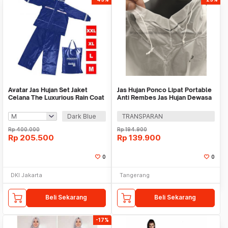
Avatar Jas Hujan Set Jaket
Jas Hujan Ponco Lipat Portable
Celana The Luxurious Rain Coat
Anti Rembes Jas Hujan Dewasa
WMO DC0253
Dark Blue
TRANSPARAN
Rp
400.000
Rp
194.900
Rp
205.500
Rp
139.900
0
0
DKI Jakarta
Tangerang
Beli Sekarang
Beli Sekarang
-17%