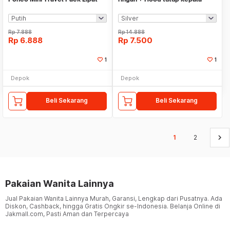
Portable
120-160cm
Rp
7.888
Rp
14.888
Rp
6.888
Rp
7.500
1
1
Depok
Depok
Beli Sekarang
Beli Sekarang
keyboard_arrow_right
1
2
Pakaian Wanita Lainnya
Jual Pakaian Wanita Lainnya Murah, Garansi, Lengkap dari Pusatnya. Ada
Diskon, Cashback, hingga Gratis Ongkir se-Indonesia. Belanja Online di
Jakmall.com, Pasti Aman dan Terpercaya