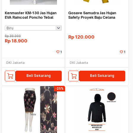
Kenmaster KM-130 Jas Hujan
Gosave Samudra Jas Hujan
EVA Raincoat Poncho Tebal
Safety Proyek Baju Celana
Kuning Tebal
Rp
30.000
Rp
120.000
Rp
18.900
1
1
DKI Jakarta
DKI Jakarta
Beli Sekarang
Beli Sekarang
-25%