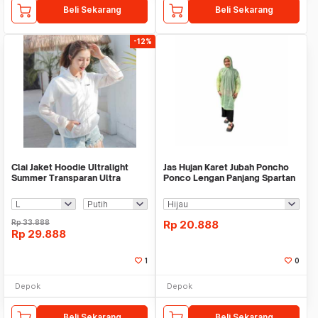
Beli Sekarang
Beli Sekarang
-12%
Clai Jaket Hoodie Ultralight
Jas Hujan Karet Jubah Poncho
Summer Transparan Ultra
Ponco Lengan Panjang Spartan
Ringan Tipis Anti
Happy PVC
Rp
33.888
Rp
20.888
Rp
29.888
1
0
Depok
Depok
Beli Sekarang
Beli Sekarang