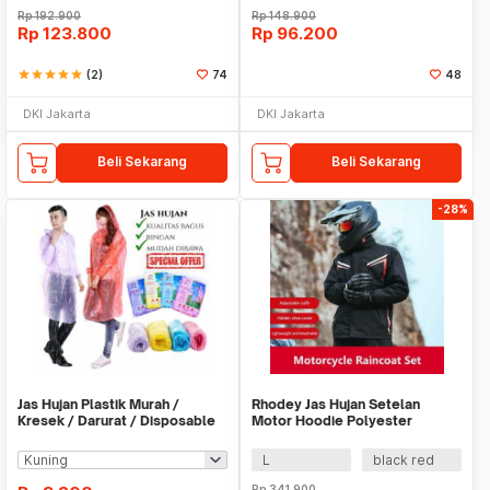
Rp
192.900
Rp
148.900
Rp
123.800
Rp
96.200
star
star
star
star
star
(2)
74
48
DKI Jakarta
DKI Jakarta
Beli Sekarang
Beli Sekarang
-28%
Jas Hujan Plastik Murah /
Rhodey Jas Hujan Setelan
Kresek / Darurat / Disposable
Motor Hoodie Polyester
RainCoat
Waterproof Raincoat - ZY-15
L
black red
Rp
341.900