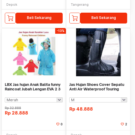
Depok
Tangerang
Beli Sekarang
Beli Sekarang
-13%
LBX Jas hujan Anak Balita funny
Jas Hujan Shoes Cover Sepatu
Raincoat Jubah Lengan EVA 2 3
Anti Air Waterproof Touring
4 5 Thn
Motor PVC LBX
Rp
32.888
Rp
48.888
Rp
28.888
0
2
Depok
Depok