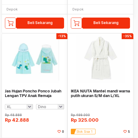
Depok
Depok
Beli Sekarang
Beli Sekarang
-13%
-35%
Jas Hujan Poncho Ponco Jubah
IKEA NJUTA Mantel mandi warna
Lengan TPV Anak Remaja
putih ukuran S/M dan L/XL
Karakter Lucu
Rp
48.888
Rp
499.000
Rp
42.888
Rp
325.000
0
Stok Sisa 1
5