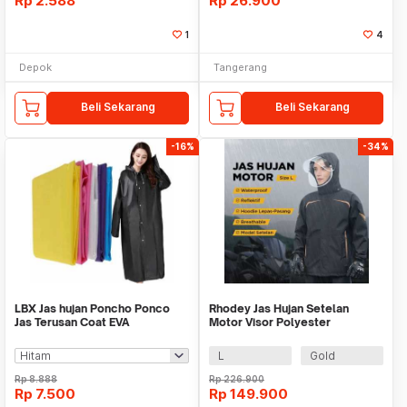
Rp
2.588
Rp
26.900
1
4
Depok
Tangerang
Beli Sekarang
Beli Sekarang
-16%
-34%
LBX Jas hujan Poncho Ponco
Rhodey Jas Hujan Setelan
Jas Terusan Coat EVA
Motor Visor Polyester
Transparan Tahan Air
Waterproof Raincoat - ZY-85
L
Gold
Rp
8.888
Rp
226.900
Rp
7.500
Rp
149.900