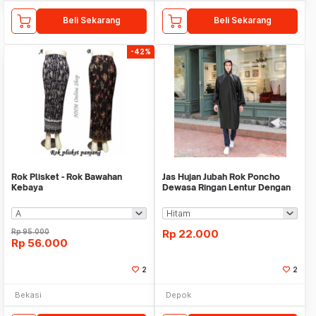
Beli Sekarang
Beli Sekarang
-42%
Rok Plisket - Rok Bawahan
Jas Hujan Jubah Rok Poncho
Kebaya
Dewasa Ringan Lentur Dengan
Topi EVA 369
Rp
95.000
Rp
22.000
Rp
56.000
2
2
Bekasi
Depok