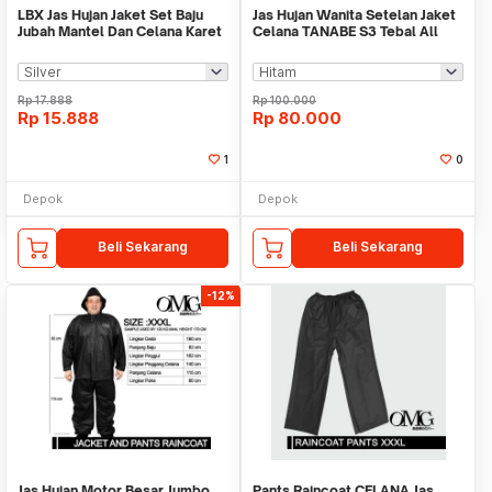
LBX Jas Hujan Jaket Set Baju
Jas Hujan Wanita Setelan Jaket
Jubah Mantel Dan Celana Karet
Celana TANABE S3 Tebal All
Plastik EVA
Size M L XL
Rp
17.888
Rp
100.000
Rp
15.888
Rp
80.000
1
0
Depok
Depok
Beli Sekarang
Beli Sekarang
-12%
Jas Hujan Motor Besar Jumbo
Pants Raincoat CELANA Jas