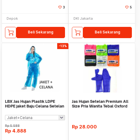
3
5
Depok
DKI Jakarta
Beli Sekarang
Beli Sekarang
-13%
LBX Jas Hujan Plastik LDPE
Jas Hujan Setelan Premium All
HDPE jaket Baju Celana Setelan
Size Pria Wanita Tebal Oxford
Cloth
Rp
5.588
Rp
28.000
Rp
4.888