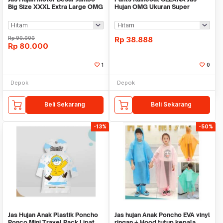
Big Size XXXL Extra Large OMG
Hujan OMG Ukuran Super
Jaket Celana
Jumbo Besar XXXL
Rp
90.000
Rp
38.888
Rp
80.000
1
0
Depok
Depok
Beli Sekarang
Beli Sekarang
-13%
-50%
Jas Hujan Anak Plastik Poncho
Jas hujan Anak Poncho EVA vinyl
Ponco Mini Travel Pack Lipat
ringan + Hood tutup kepala