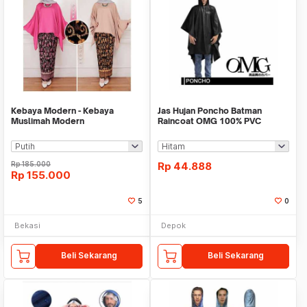
Kebaya Modern - Kebaya
Jas Hujan Poncho Batman
Muslimah Modern
Raincoat OMG 100% PVC
Waterproof Scotlight OMG
Rp
185.000
Rp
44.888
Rp
155.000
5
0
Bekasi
Depok
Beli Sekarang
Beli Sekarang