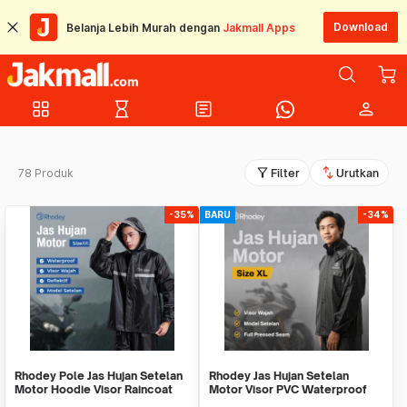
Download
Belanja Lebih Murah dengan
Jakmall Apps
grid_view
hourglass_empty
article
person
filter_alt
swap_vert
78 Produk
Filter
Urutkan
-35%
BARU
-34%
Rhodey Pole Jas Hujan Setelan
Rhodey Jas Hujan Setelan
Motor Hoodie Visor Raincoat
Motor Visor PVC Waterproof
Waterproof - ZY-10
Raincoat - ZY-12