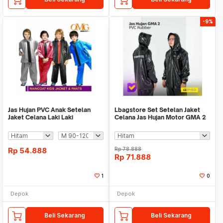
-9%
Jas Hujan PVC Anak Setelan
Lbagstore Set Setelan Jaket
Jaket Celana Laki Laki
Celana Jas Hujan Motor GMA 2
Perempuan OMG
Karet PVC
Rp
54.888
Rp
78.888
Rp
71.888
1
0
Depok
Depok
Beli Sekarang
Beli Sekarang