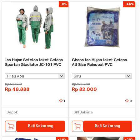
-8%
-46%
Jas Hujan Setelan Jaket Celana
Ghana Jas Hujan Jaket Celana
Spartan Gladiator JC-101 PVC
All Size Raincoat PVC
Rp
52.888
Rp
150.000
Rp
48.888
Rp
82.000
1
0
Depok
DKI Jakarta
Beli Sekarang
Beli Sekarang
-49%
-29%