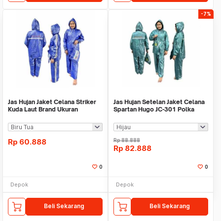
-7%
Jas Hujan Jaket Celana Striker
Jas Hujan Setelan Jaket Celana
Kuda Laut Brand Ukuran
Spartan Hugo JC-301 Polka
Dewasa All Size
Polkadot Teba
Rp
60.888
Rp
88.888
Rp
82.888
0
0
Depok
Depok
Beli Sekarang
Beli Sekarang