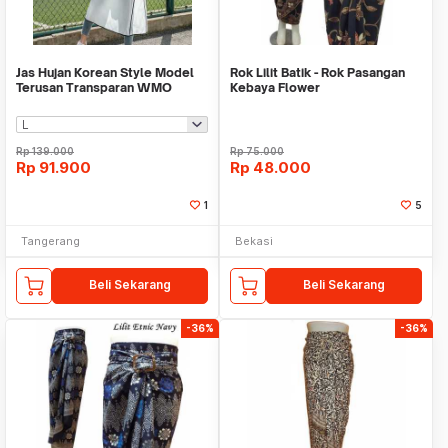
Jas Hujan Korean Style Model
Rok Lilit Batik - Rok Pasangan
Terusan Transparan WMO
Kebaya Flower
YUFJ300
Rp
139.000
Rp
75.000
Rp
91.900
Rp
48.000
1
5
Tangerang
Bekasi
Beli Sekarang
Beli Sekarang
-36%
-36%