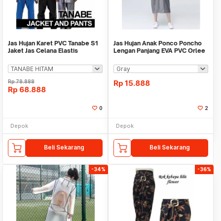
Jas Hujan Karet PVC Tanabe S1
Jas Hujan Anak Ponco Poncho
Jaket Jas Celana Elastis
Lengan Panjang EVA PVC Orlee
Waterproof
Raincoat
Rp
78.888
Rp
15.888
Rp
68.888
0
2
Depok
Depok
Beli Sekarang
Beli Sekarang
-34%
-36%